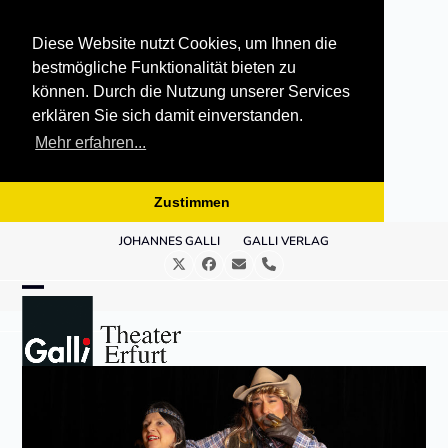
Diese Website nutzt Cookies, um Ihnen die
bestmögliche Funktionalität bieten zu
können. Durch die Nutzung unserer Services
erklären Sie sich damit einverstanden.
Mehr erfahren...
Zustimmen
Skip
JOHANNES GALLI
GALLI VERLAG
to
Twitter
Facebook
E-
Telefon
content
Mail
Open
Close
mobile
mobile
menu
menu