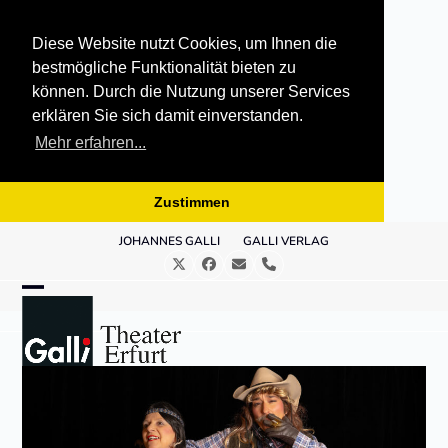
Diese Website nutzt Cookies, um Ihnen die
bestmögliche Funktionalität bieten zu
können. Durch die Nutzung unserer Services
erklären Sie sich damit einverstanden.
Mehr erfahren...
Zustimmen
Skip
JOHANNES GALLI
GALLI VERLAG
to
Twitter
Facebook
E-
Telefon
content
Mail
Open
Close
mobile
mobile
menu
menu