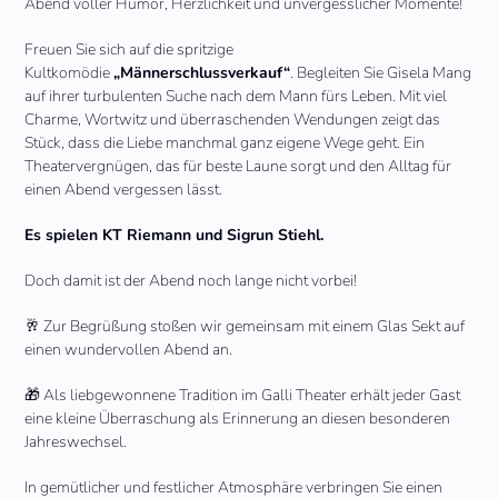
Abend voller Humor, Herzlichkeit und unvergesslicher Momente!
Freuen Sie sich auf die spritzige
Kultkomödie
„Männerschlussverkauf“
. Begleiten Sie Gisela Mang
auf ihrer turbulenten Suche nach dem Mann fürs Leben. Mit viel
Charme, Wortwitz und überraschenden Wendungen zeigt das
Stück, dass die Liebe manchmal ganz eigene Wege geht. Ein
Theatervergnügen, das für beste Laune sorgt und den Alltag für
einen Abend vergessen lässt.
Es spielen KT Riemann und Sigrun Stiehl.
Doch damit ist der Abend noch lange nicht vorbei!
🥂 Zur Begrüßung stoßen wir gemeinsam mit einem Glas Sekt auf
einen wundervollen Abend an.
🎁 Als liebgewonnene Tradition im Galli Theater erhält jeder Gast
eine kleine Überraschung als Erinnerung an diesen besonderen
Jahreswechsel.
In gemütlicher und festlicher Atmosphäre verbringen Sie einen