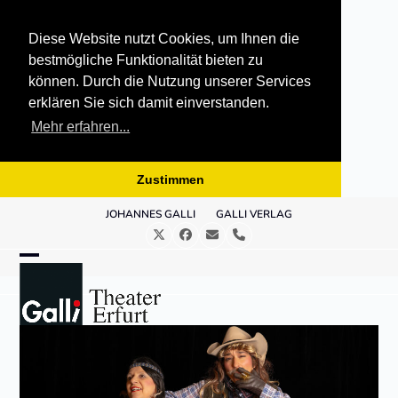
Diese Website nutzt Cookies, um Ihnen die
bestmögliche Funktionalität bieten zu
können. Durch die Nutzung unserer Services
erklären Sie sich damit einverstanden.
Mehr erfahren...
Zustimmen
Skip
JOHANNES GALLI
GALLI VERLAG
to
Twitter
Facebook
E-
Telefon
content
Mail
Open
Close
mobile
mobile
menu
menu