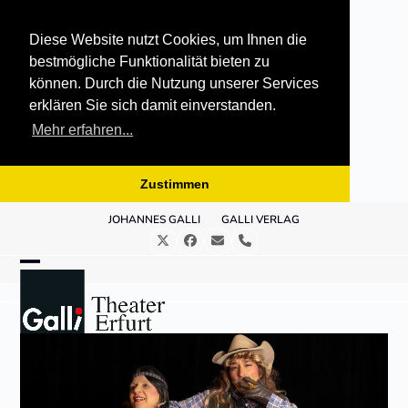
Diese Website nutzt Cookies, um Ihnen die
bestmögliche Funktionalität bieten zu
können. Durch die Nutzung unserer Services
erklären Sie sich damit einverstanden.
Mehr erfahren...
Zustimmen
Skip
JOHANNES GALLI
GALLI VERLAG
to
Twitter
Facebook
E-
Telefon
content
Mail
Open
Close
mobile
mobile
menu
menu