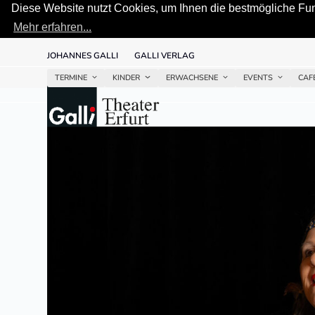
Diese Website nutzt Cookies, um Ihnen die bestmögliche Funk
Mehr erfahren...
Skip
JOHANNES GALLI
GALLI VERLAG
to
content
TERMINE
KINDER
ERWACHSENE
EVENTS
CAF