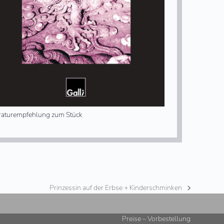
eraturempfehlung zum Stück
Prinzessin auf der Erbse + Kinderschminken
Nächster
Beitrag:
Preise – Vorbestellung