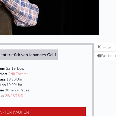
Twitter
eaterstück von Johannes Galli
Faceboo
tum
Sa. 19. Dez.
elort
Galli Theater
lass
18:30 Uhr
inn
19:00 Uhr
uer
90 min + Pause
ise
35/25/18 €
ARTEN KAUFEN