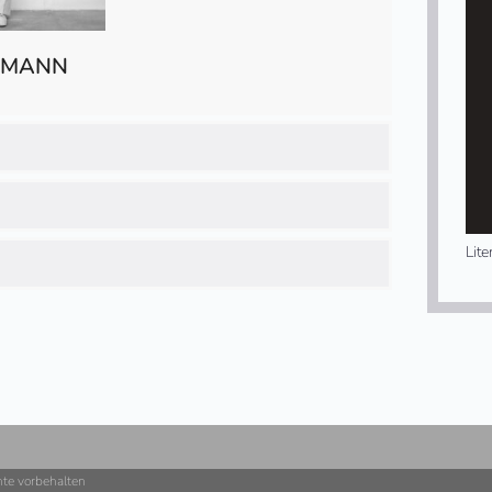
IEMANN
Lit
hte vorbehalten