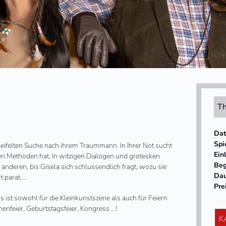
Th
Da
Spi
zweifelten Suche nach ihrem Traummann. In Ihrer Not sucht
Ein
len Methoden hat. In witzigen Dialogen und grotesken
Beg
anderen, bis Gisela sich schlussendlich fragt, wozu sie
Da
t parat….
Pre
 ist sowohl für die Kleinkunstszene als auch für Feiern
enfeier, Geburtstagsfeier, Kongress …!
K