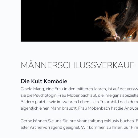
MÄNNERSCHLUSSVERKAUF
Die Kult Komödie
Gisela Mang, eine Frau in den mittleren Jahren, ist auf der ver
sie die Psychologin Frau Möbenbach auf, die ihre ganz speziel
Bildern platzt – wie im wahren Leben – ein Traumbild nach dem 
eigentlich einen Mann braucht. Frau Möbenbach hat die Antwor
Gerne können Sie uns für Ihre Veranstaltung exklusiv buchen. Es
aller Art hervorragend geeignet. Wir kommen zu Ihnen, zur Firm