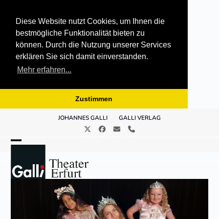
Diese Website nutzt Cookies, um Ihnen die
bestmögliche Funktionalität bieten zu
können. Durch die Nutzung unserer Services
erklären Sie sich damit einverstanden.
Mehr erfahren...
Zustimmen
Skip
JOHANNES GALLI
GALLI VERLAG
to
Twitter
Facebook
E-
Telefon
content
Mail
Open
Close
mobile
mobile
menu
menu