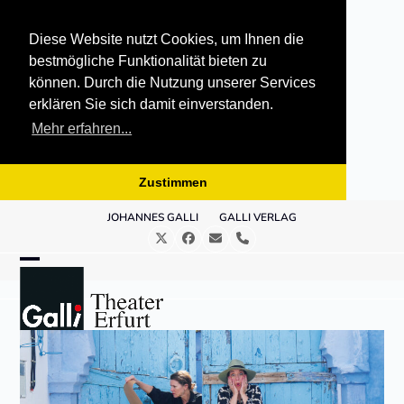
Diese Website nutzt Cookies, um Ihnen die
bestmögliche Funktionalität bieten zu
können. Durch die Nutzung unserer Services
erklären Sie sich damit einverstanden.
Mehr erfahren...
Zustimmen
Skip
JOHANNES GALLI
GALLI VERLAG
to
Twitter
Facebook
E-
Telefon
content
Mail
Open
Close
mobile
mobile
menu
menu