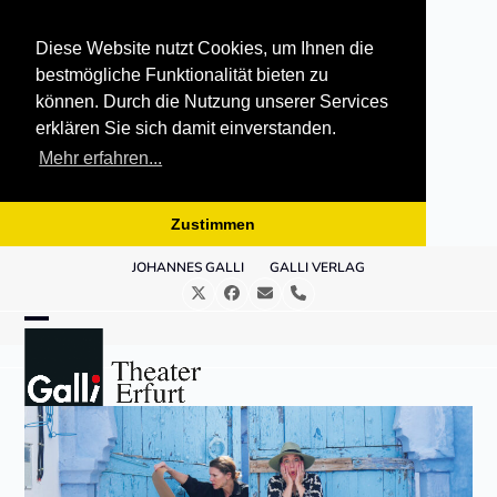
Diese Website nutzt Cookies, um Ihnen die
bestmögliche Funktionalität bieten zu
können. Durch die Nutzung unserer Services
erklären Sie sich damit einverstanden.
Mehr erfahren...
Zustimmen
Skip
JOHANNES GALLI
GALLI VERLAG
to
Twitter
Facebook
E-
Telefon
content
Mail
Open
Close
mobile
mobile
menu
menu