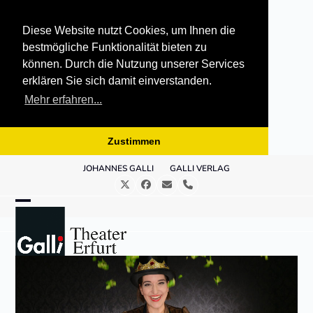
Diese Website nutzt Cookies, um Ihnen die
bestmögliche Funktionalität bieten zu
können. Durch die Nutzung unserer Services
erklären Sie sich damit einverstanden.
Mehr erfahren...
Zustimmen
Skip
JOHANNES GALLI
GALLI VERLAG
to
Twitter
Facebook
E-
Telefon
content
Mail
Open
Close
mobile
mobile
menu
menu