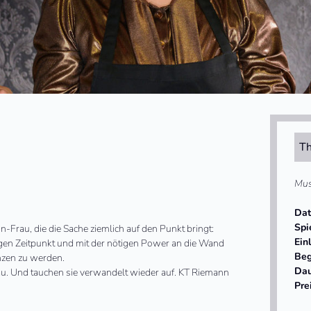
Th
Mus
Da
Spi
-Frau, die die Sache ziemlich auf den Punkt bringt:
Ein
igen Zeitpunkt und mit der nötigen Power an die Wand
Beg
inzen zu werden.
Da
au. Und tauchen sie verwandelt wieder auf. KT Riemann
Pre