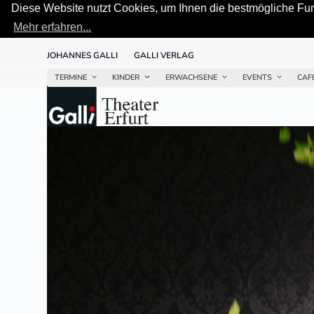
Diese Website nutzt Cookies, um Ihnen die bestmögliche Funk
Mehr erfahren...
Skip
JOHANNES GALLI
GALLI VERLAG
to
content
TERMINE
KINDER
ERWACHSENE
EVENTS
CAF