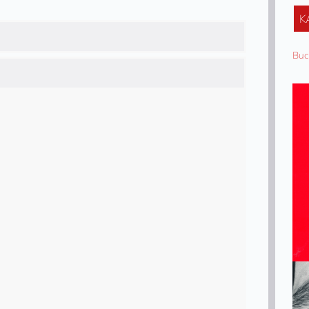
K
Buc