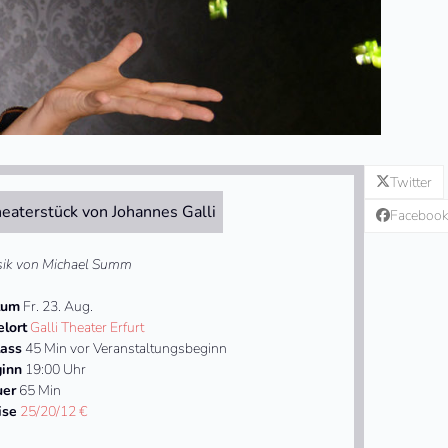
Twitter
eaterstück von Johannes Galli
Faceboo
ik von Michael Summ
tum
Fr. 23. Aug.
elort
Galli Theater Erfurt
lass
45 Min vor Veranstaltungsbeginn
inn
19:00 Uhr
uer
65 Min
ise
25/20/12 €