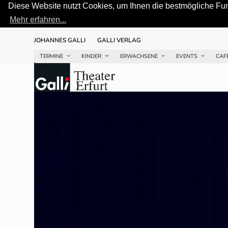
Diese Website nutzt Cookies, um Ihnen die bestmögliche Funk
Mehr erfahren...
Skip
JOHANNES GALLI
GALLI VERLAG
to
content
TERMINE
KINDER
ERWACHSENE
EVENTS
CAF