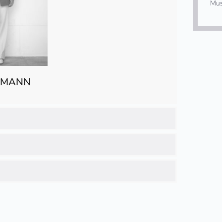
Mus
IEMANN