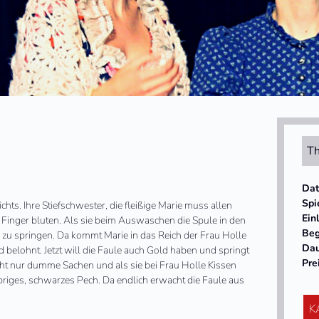
Th
Da
Spi
hts. Ihre Stiefschwester, die fleißige Marie muss allen
Ein
 Finger bluten. Als sie beim Auswaschen die Spule in den
Beg
nen zu springen. Da kommt Marie in das Reich der Frau Holle
Da
ld belohnt. Jetzt will die Faule auch Gold haben und springt
Pre
cht nur dumme Sachen und als sie bei Frau Holle Kissen
klebriges, schwarzes Pech. Da endlich erwacht die Faule aus
K