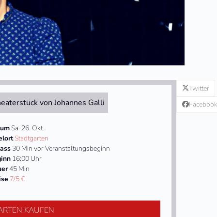
Twitter
eaterstück von Johannes Galli
Faceboo
tum
Sa. 26. Okt.
elort
Stadtgarten
lass
30 Min vor Veranstaltungsbeginn
inn
16:00 Uhr
uer
45 Min
ise
7/5 €
ARTEN KAUFEN