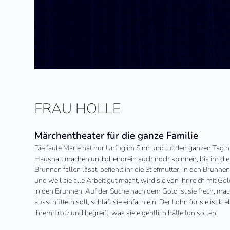
FRAU HOLLE
Märchentheater für die ganze Familie
Die faule Marie hat nur Unfug im Sinn und tut den ganzen Tag nic
Haushalt machen und obendrein auch noch spinnen, bis ihr die
Brunnen fallen lässt, befiehlt ihr die Stiefmutter, in den Brun
und weil sie alle Arbeit gut macht, wird sie von ihr reich mit Go
in den Brunnen. Auf der Suche nach dem Gold ist sie frech, ma
ausschütteln soll, schläft sie einfach ein. Der Lohn für sie ist 
ihrem Trotz und begreift, was sie eigentlich hätte tun sollen.