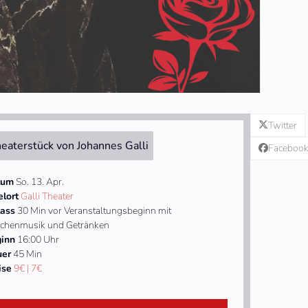
Twitter
eaterstück von Johannes Galli
Faceboo
tum
So. 13. Apr.
elort
Galli Theater
lass
30 Min vor Veranstaltungsbeginn mit
chenmusik und Getränken
inn
16:00 Uhr
uer
45 Min
ise
9€ | 7€