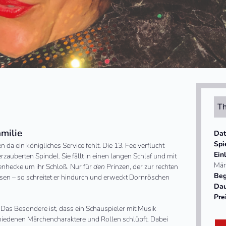
Th
amilie
Da
Spi
da ein königliches Service fehlt. Die 13. Fee verflucht
Ein
zauberten Spindel. Sie fällt in einen langen Schlaf und mit
Mär
enhecke um ihr Schloß. Nur für
den
Prinzen, der zur rechten
Beg
osen – so schreitet er hindurch und erweckt Dornröschen
Da
Pre
 Das Besondere ist, dass ein Schauspieler mit Musik
schiedenen Märchencharaktere und Rollen schlüpft. Dabei