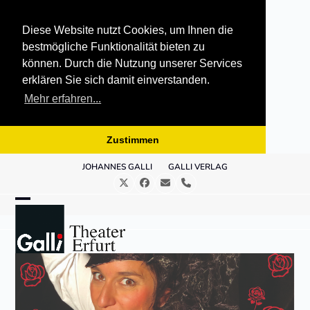
Diese Website nutzt Cookies, um Ihnen die
bestmögliche Funktionalität bieten zu
können. Durch die Nutzung unserer Services
erklären Sie sich damit einverstanden.
Mehr erfahren...
Zustimmen
Skip
JOHANNES GALLI
GALLI VERLAG
to
Twitter
Facebook
E-
Telefon
content
Mail
Open
Close
mobile
mobile
menu
menu