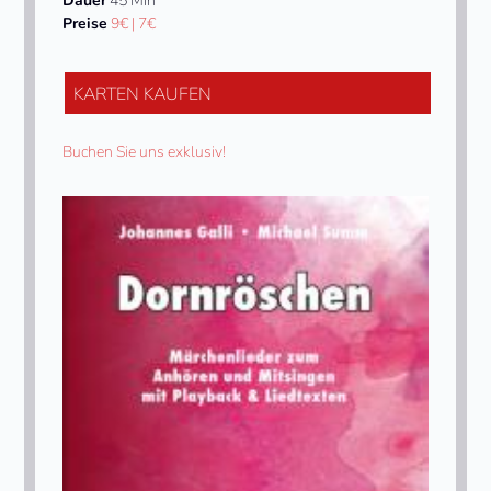
Dauer
45 Min
Preise
9€ | 7€
KARTEN KAUFEN
Buchen Sie uns exklusiv!