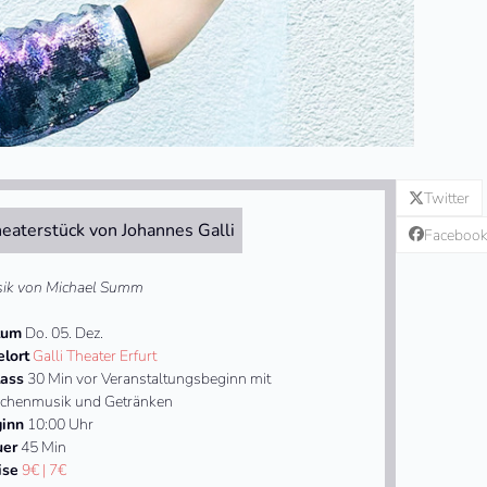
Twitter
eaterstück von Johannes Galli
Faceboo
ik von Michael Summ
tum
Do. 05. Dez.
elort
Galli Theater Erfurt
lass
30 Min vor Veranstaltungsbeginn mit
chenmusik und Getränken
inn
10:00 Uhr
uer
45 Min
ise
9€ | 7€