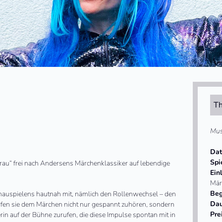
Th
Mus
Da
Spi
rau
“ frei nach Andersens Märchenklassiker auf lebendige
Ein
Mär
Beg
chauspielens hautnah mit, nämlich den Rollenwechsel – den
Da
dürfen sie dem Märchen nicht nur gespannt zuhören, sondern
Pre
rin auf der Bühne zurufen, die diese Impulse spontan mit in