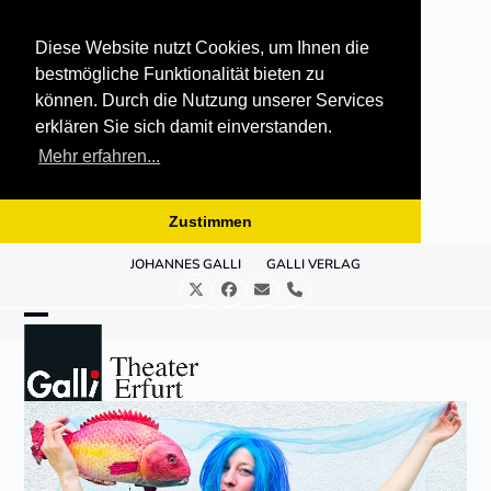
Diese Website nutzt Cookies, um Ihnen die
bestmögliche Funktionalität bieten zu
können. Durch die Nutzung unserer Services
erklären Sie sich damit einverstanden.
Mehr erfahren...
Zustimmen
Skip
JOHANNES GALLI
GALLI VERLAG
to
Twitter
Facebook
E-
Telefon
content
Mail
Open
Close
mobile
mobile
menu
menu