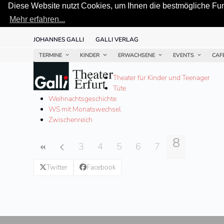
Diese Website nutzt Cookies, um Ihnen die bestmögliche Funk
Mehr erfahren...
Skip
JOHANNES GALLI
GALLI VERLAG
to
content
TERMINE
KINDER
ERWACHSENE
EVENTS
CAF
Theater für Kinder und Teenager
Tüte
Weihnachtsgeschichte
WS mit Monatswechsel
Zwischenreich
8
3
4
5
6
7
Twitter
Facebook