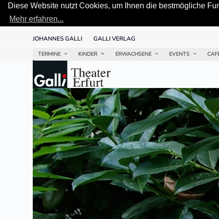
Diese Website nutzt Cookies, um Ihnen die bestmögliche Funk
Mehr erfahren...
Skip
JOHANNES GALLI
GALLI VERLAG
to
content
TERMINE
KINDER
ERWACHSENE
EVENTS
CAF