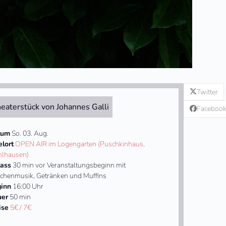
Twitter
eaterstück von Johannes Galli
Faceboo
tum
So. 03. Aug.
elort
OPEN AIR im Logengarten (Puschkinhaus,
lhausen)
lass
30 min vor Veranstaltungsbeginn mit
chenmusik, Getränken und Muffins
inn
16:00 Uhr
uer
50 min
ise
5€ / 7€