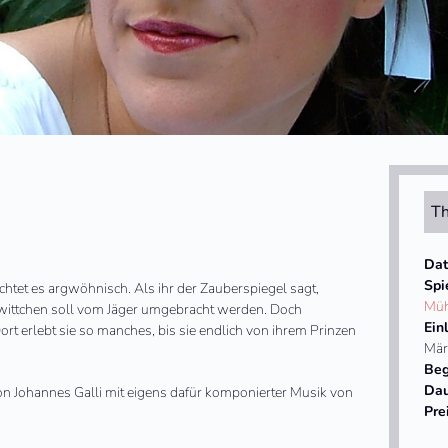
Th
Da
Spi
chtet es argwöhnisch. Als ihr der Zauberspiegel sagt,
Müh
eewittchen soll vom Jäger umgebracht werden. Doch
Ein
rt erlebt sie so manches, bis sie endlich von ihrem Prinzen
Mär
Beg
Da
von Johannes Galli mit eigens dafür komponierter Musik von
Pre