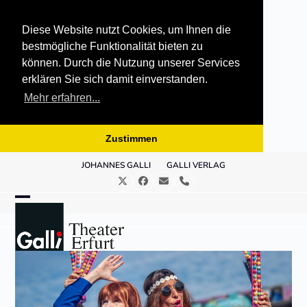
Diese Website nutzt Cookies, um Ihnen die
bestmögliche Funktionalität bieten zu
können. Durch die Nutzung unserer Services
erklären Sie sich damit einverstanden.
Mehr erfahren...
Zustimmen
Skip
JOHANNES GALLI
GALLI VERLAG
to
Twitter
Facebook
E-
Telefon
content
Mail
Open
Close
mobile
mobile
menu
menu