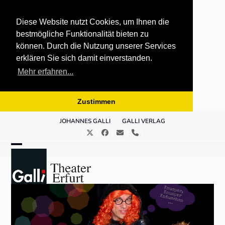
Diese Website nutzt Cookies, um Ihnen die
bestmögliche Funktionalität bieten zu
können. Durch die Nutzung unserer Services
erklären Sie sich damit einverstanden.
Mehr erfahren...
Zustimmen
Skip
JOHANNES GALLI
GALLI VERLAG
to
Twitter
Facebook
E-
Telefon
content
Mail
Open
Close
mobile
mobile
menu
menu