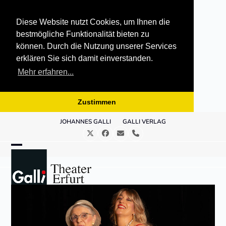
Diese Website nutzt Cookies, um Ihnen die
bestmögliche Funktionalität bieten zu
können. Durch die Nutzung unserer Services
erklären Sie sich damit einverstanden.
Mehr erfahren...
Zustimmen
Skip
JOHANNES GALLI
GALLI VERLAG
to
Twitter
Facebook
E-
Telefon
content
Mail
Open
Close
mobile
mobile
menu
menu