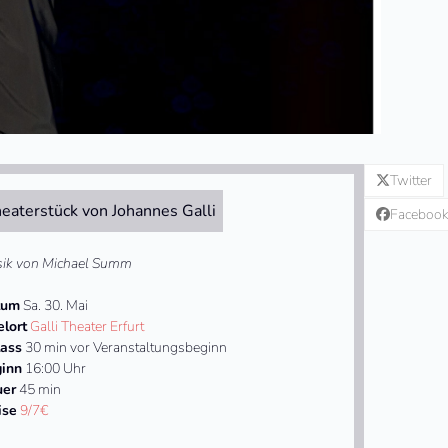
Twitter
eaterstück von Johannes Galli
Faceboo
ik von Michael Summ
tum
Sa. 30. Mai
elort
Galli Theater Erfurt
lass
30 min vor Veranstaltungsbeginn
inn
16:00 Uhr
uer
45 min
ise
9/7€