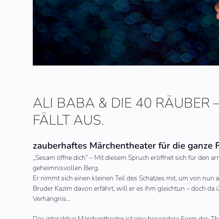
ALI BABA & DIE 40 RÄUBER
FÄLLT AUS.
zauberhaftes Märchentheater für die ganze 
„Sesam öffne dich“ – Mit diesem Spruch eröffnet sich für den ar
geheimnisvollen Berg.
Er nimmt sich einen kleinen Teil des Schatzes mit, um von nun a
Bruder Kazim davon erfährt, will er es ihm gleichtun – doch da
Verhängnis…