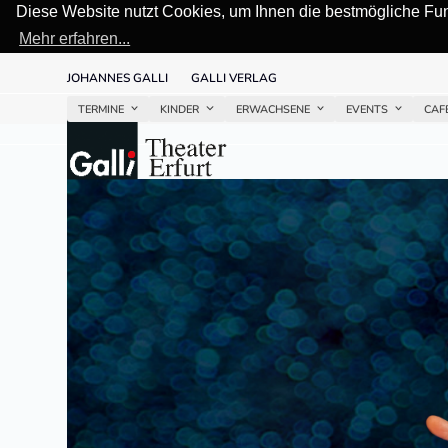
Diese Website nutzt Cookies, um Ihnen die bestmögliche Funk
Mehr erfahren...
Skip
JOHANNES GALLI
GALLI VERLAG
to
content
TERMINE
KINDER
ERWACHSENE
EVENTS
CAF