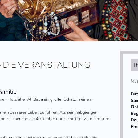
 – DIE VERANSTALTUNG
Th
Mus
Familie
Da
men Holzfäller Ali Baba ein großer Schatz in einem
Spi
Ein
n ein besseres Leben zu führen. Als sein habgieriger
Beg
 überraschen ihn die 40 Räuber und seine Gier wird ihm zum
Da
Pre